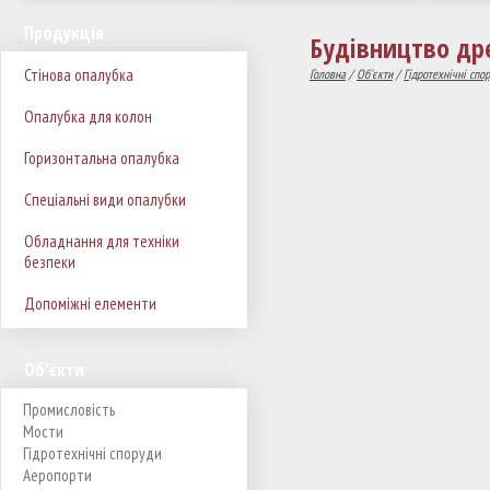
Продукція
Будівництво дре
Стінова опалубка
Головна
/
Об'єкти
/
Гідротехнічні спо
Опалубка для колон
Горизонтальна опалубка
Спеціальні види опалубки
Обладнання для техніки
безпеки
Допоміжні елементи
Об'єкти
Промисловість
Мости
Гідротехнічні споруди
Аеропорти