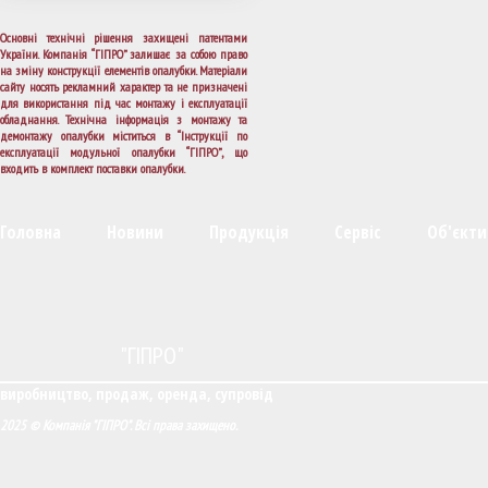
Основні технічні рішення захищені патентами
України. Компанія “ГІПРО” залишає за собою право
на зміну конструкції елементів опалубки. Матеріали
сайту носять рекламний характер та не призначені
для використання під час монтажу і експлуатації
обладнання. Технічна інформація з монтажу та
демонтажу опалубки міститься в “Інструкції по
експлуатації модульної опалубки “ГІПРО”, що
входить в комплект поставки опалубки.
Головна
Новини
Продукція
Сервіс
Об'єкти
"ГІПРО"
виробництво, продаж, оренда, супровід
2025 © Компанія "ГІПРО". Всі права захищено.