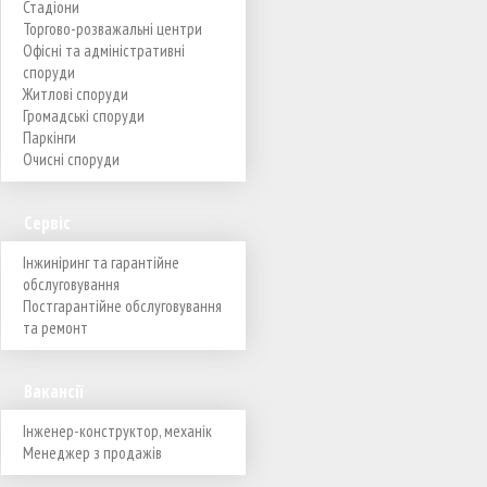
Стадіони
Торгово-розважальні центри
Офісні та адміністративні
споруди
Житлові споруди
Громадські споруди
Паркінги
Очисні споруди
Сервіс
Інжиніринг та гарантійне
обслуговування
Постгарантійне обслуговування
та ремонт
Вакансії
Інженер-конструктор, механік
Менеджер з продажів