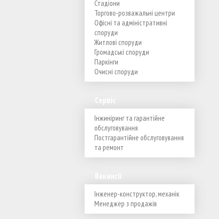
Стадіони
Торгово-розважальні центри
Офісні та адміністративні
споруди
Житлові споруди
Громадські споруди
Паркінги
Очисні споруди
Сервіс
Інжиніринг та гарантійне
обслуговування
Постгарантійне обслуговування
та ремонт
Вакансії
Інженер-конструктор, механік
Менеджер з продажів