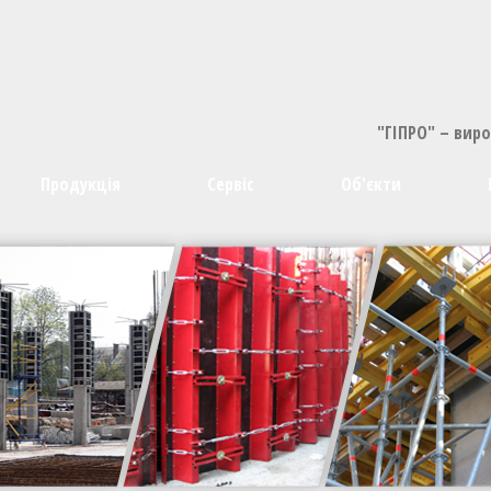
"ГІПРО" – вир
Продукція
Сервіс
Об'єкти