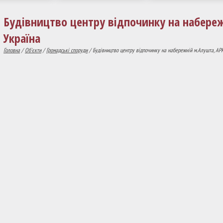
Будівництво центру відпочинку на набереж
Україна
Головна
/
Об'єкти
/
Громадські споруди
/ Будівництво центру відпочинку на набережній м.Алушта, АРК