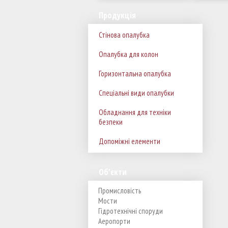
Продукція
Стінова опалубка
Опалубка для колон
Горизонтальна опалубка
Спеціальні види опалубки
Обладнання для техніки
безпеки
Допоміжні елементи
Об'єкти
Промисловість
Мости
Гідротехнічні споруди
Аеропорти