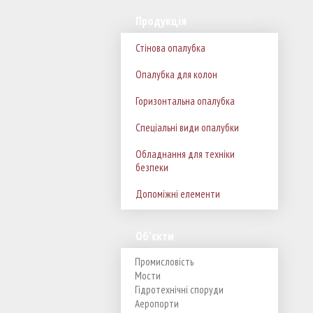
Продукція
Стінова опалубка
Опалубка для колон
Горизонтальна опалубка
Спеціальні види опалубки
Обладнання для техніки
безпеки
Допоміжні елементи
Об'єкти
Промисловість
Мости
Гідротехнічні споруди
Аеропорти