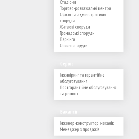
Стадіони
Торгово-розважальні центри
Офісні та адміністративні
споруди
Житлові споруди
Громадські споруди
Паркінги
Очисні споруди
Сервіс
Інжиніринг та гарантійне
обслуговування
Постгарантійне обслуговування
та ремонт
Вакансії
Інженер-конструктор, механік
Менеджер з продажів