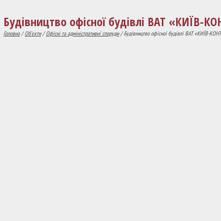
Будівництво офісної будівлі ВАТ «КИЇВ-КО
Головна
/
Об'єкти
/
Офісні та адміністративні споруди
/ Будівництво офісної будівлі ВАТ «КИЇВ-КОНТ