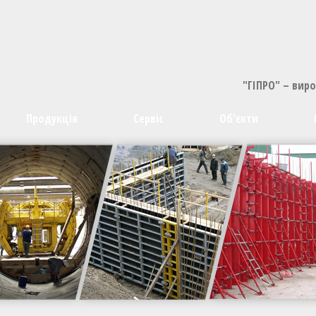
"ГІПРО" – вир
Продукція
Сервіс
Об'єкти