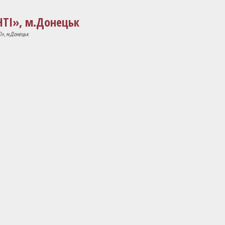
НТІ», м.Донецьк
І», м.Донецьк