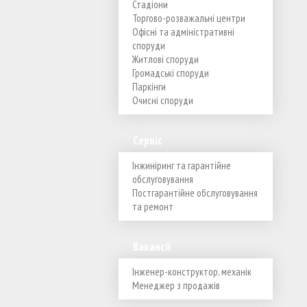
Стадіони
Торгово-розважальні центри
Офісні та адміністративні
споруди
Житлові споруди
Громадські споруди
Паркінги
Очисні споруди
Сервіс
Інжиніринг та гарантійне
обслуговування
Постгарантійне обслуговування
та ремонт
Вакансії
Інженер-конструктор, механік
Менеджер з продажів