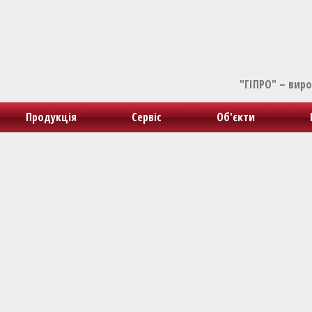
"ГІПРО" – вир
Продукція
Сервіс
Об'єкти