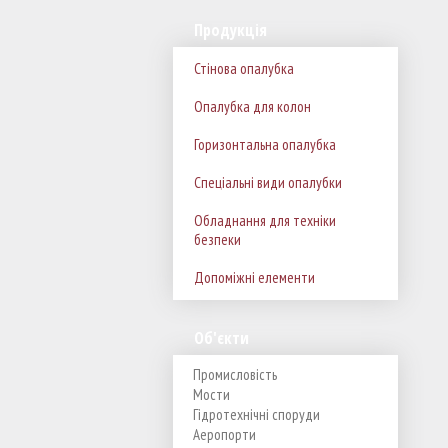
Продукція
Стінова опалубка
Опалубка для колон
Горизонтальна опалубка
Спеціальні види опалубки
Обладнання для техніки
безпеки
Допоміжні елементи
Об'єкти
Промисловість
Мости
Гідротехнічні споруди
Аеропорти