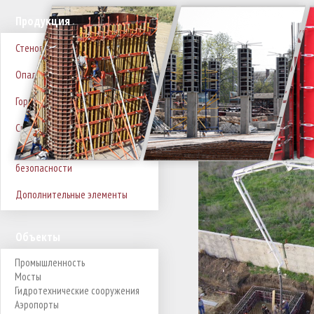
Продукция
Реконструкц
Стеновая опалубка
«ХАЙДЕЛЬБЕР
Опалубка для колон
Днепровская
Горизонтальная опалубка
Главная
/
Объекты
/
Пр
Специальные виды опалубки
ЦЕМЕНТ УКРАИНА», г. К
Оборудование для техники
безопасности
Дополнительные элементы
Объекты
Промышленность
Мосты
Гидротехнические сооружения
Аэропорты