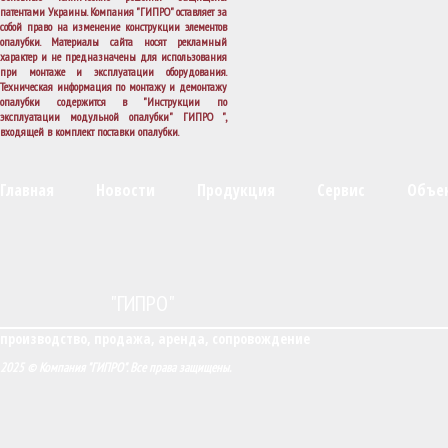
патентами Украины. Компания "ГИПРО" оставляет за
собой право на изменение конструкции элементов
опалубки. Материалы сайта носят рекламный
характер и не предназначены для использования
при монтаже и эксплуатации оборудования.
Техническая информация по монтажу и демонтажу
опалубки содержится в "Инструкции по
эксплуатации модульной опалубки" ГИПРО ",
входящей в комплект поставки опалубки.
Главная
Новости
Продукция
Сервис
Объе
"ГИПРО"
производство, продажа, аренда, сопровождение
2025 © Компания "ГИПРО". Все права защищены.