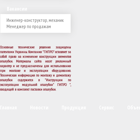
Вакансии
Инженер-конструктор, механик
Менеджер по продажам
Основные технические решения защищены
патентами Украины. Компания "ГИПРО" оставляет за
собой право на изменение конструкции элементов
опалубки. Материалы сайта носят рекламный
характер и не предназначены для использования
при монтаже и эксплуатации оборудования.
Техническая информация по монтажу и демонтажу
опалубки содержится в "Инструкции по
эксплуатации модульной опалубки" ГИПРО ",
входящей в комплект поставки опалубки.
Главная
Новости
Продукция
Сервис
Объе