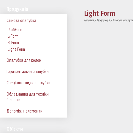
Продукція
Light Form
Стінова опалубка
Головна
/
Продукція
/
Стінова опалуб
ProfiForm
L-Form
R-Form
Light Form
Опалубка для колон
Горизонтальна опалубка
Спеціальні види опалубки
Обладнання для техніки
безпеки
Допоміжні елементи
Об'єкти