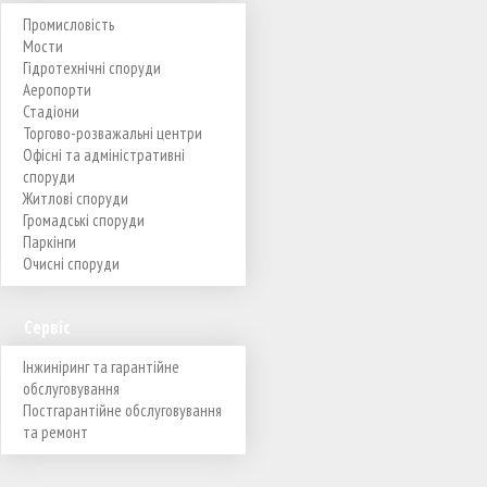
Промисловість
Мости
Гідротехнічні споруди
Аеропорти
Стадіони
Торгово-розважальні центри
Офісні та адміністративні
споруди
Житлові споруди
Громадські споруди
Паркінги
Очисні споруди
Сервіс
Інжиніринг та гарантійне
обслуговування
Постгарантійне обслуговування
та ремонт