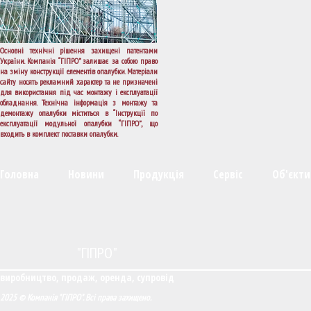
Основні технічні рішення захищені патентами
України. Компанія “ГІПРО” залишає за собою право
на зміну конструкції елементів опалубки. Матеріали
сайту носять рекламний характер та не призначені
для використання під час монтажу і експлуатації
обладнання. Технічна інформація з монтажу та
демонтажу опалубки міститься в “Інструкції по
експлуатації модульної опалубки “ГІПРО”, що
входить в комплект поставки опалубки.
Головна
Новини
Продукція
Сервіс
Об'єкти
"ГІПРО"
виробництво, продаж, оренда, супровід
2025 © Компанія "ГІПРО". Всі права захищено.